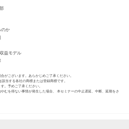
進部
るのか
題
続収益モデル
容
場合がございます。あらかじめご了承ください。
は該当する各社の商標または登録商標です。
ます。予めご了承ください。
やむを得ない事情が発生した場合、 本セミナーの中止遅延、中断、延期をさ