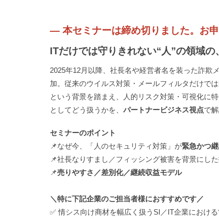
― 本セミナーは締め切りました。お申
ITだけでは守りきれない“人”の領域
2025年12月以降、社長名や経営者名を装った詐欺メール（い
加。従来のウイルス対策・メールフィルタだけでは
という背景を踏まえ、人的リスク対策・可視化に特化
としてどう扱うかを、
パートナービジネス視点
で解
セミナーのポイント
📌なぜ今、「人のセキュリティ対策」が
緊急かつ継
📌社長なりすまし／フィッシング被害を背景にした
📌
売りやすさ／差別化／継続収益モデル
＼特に下記企業のご担当者様におすすめです／
✅ 情シス向け商材を幅広く扱うSI／IT企業におけ