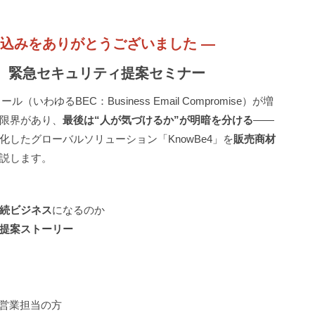
込みをありがとうございました ―
の、緊急セキュリティ提案セミナー
わゆるBEC：Business Email Compromise）が増
限界があり、
最後は“人が気づけるか”が明暗を分ける
――
したグローバルソリューション「KnowBe4」を
販売商材
説します。
続ビジネス
になるのか
提案ストーリー
る営業担当の方