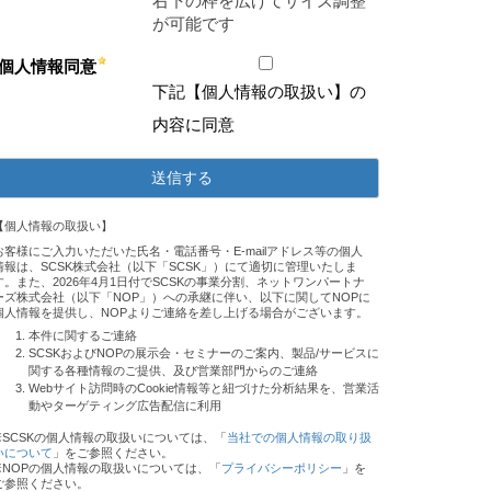
右下の枠を広げてサイズ調整
が可能です
個人情報同意
下記【個人情報の取扱い】の
内容に同意
【個人情報の取扱い】
お客様にご入力いただいた氏名・電話番号・E-mailアドレス等の個人
情報は、SCSK株式会社（以下「SCSK」）にて適切に管理いたしま
す。また、2026年4月1日付でSCSKの事業分割、ネットワンパートナ
ーズ株式会社（以下「NOP」）への承継に伴い、以下に関してNOPに
個人情報を提供し、NOPよりご連絡を差し上げる場合がございます。
本件に関するご連絡
SCSKおよびNOPの展示会・セミナーのご案内、製品/サービスに
関する各種情報のご提供、及び営業部門からのご連絡
Webサイト訪問時のCookie情報等と紐づけた分析結果を、営業活
動やターゲティング広告配信に利用
※SCSKの個人情報の取扱いについては、「
当社での個人情報の取り扱
いについて
」をご参照ください。
※NOPの個人情報の取扱いについては、「
プライバシーポリシー
」を
ご参照ください。